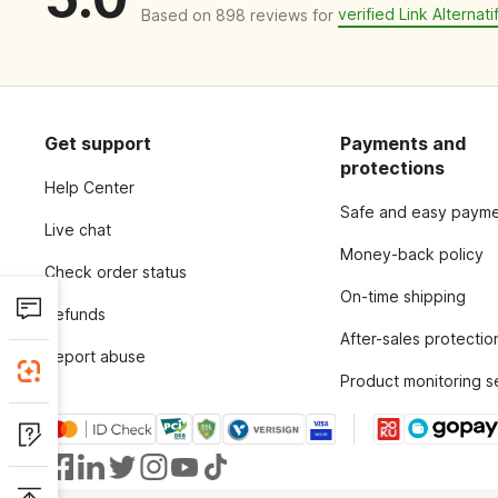
verified Link Alternati
Based on 898 reviews for
Get support
Payments and
protections
Help Center
Safe and easy paym
Live chat
Money-back policy
Check order status
On-time shipping
Refunds
After-sales protectio
Report abuse
Product monitoring s