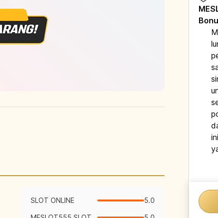
MESL
Bonu
M
l
p
s
s
u
s
p
d
i
y
SLOT ONLINE
5.0
MESLOT555 SLOT
5.0