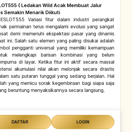
OT555 { Ledakan Wild Acak Membuat Jalur
s Semakin Menarik Diikuti
ESLOT555
Variasi fitur dalam industri perangkat
unak permainan terus mengalami evolusi yang sangat
esat demi memenuhi ekspektasi pasar yang dinamis
aat ini. Salah satu elemen yang paling disukai adalah
imbol pengganti universal yang memiliki kemampuan
ntuk melengkapi barisan kombinasi yang belum
empurna di layar. Ketika fitur ini aktif secara massal
otensi akumulasi nilai akan melonjak secara drastis
alam satu putaran tunggal yang sedang berjalan. Hal
nilah yang memicu sorak kegembiraan bagi siapa saja
ang beruntung menyaksikannya secara langsung.
DAFTAR
LOGIN