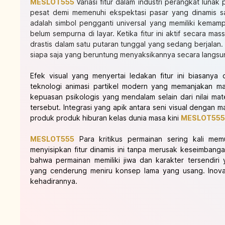
MESLOT555
Variasi fitur dalam industri perangkat luna
pesat demi memenuhi ekspektasi pasar yang dinamis saa
adalah simbol pengganti universal yang memiliki kemam
belum sempurna di layar. Ketika fitur ini aktif secara mas
drastis dalam satu putaran tunggal yang sedang berjalan.
siapa saja yang beruntung menyaksikannya secara langsu
Efek visual yang menyertai ledakan fitur ini biasan
teknologi animasi partikel modern yang memanjakan ma
kepuasan psikologis yang mendalam selain dari nilai mate
tersebut. Integrasi yang apik antara seni visual dengan 
produk produk hiburan kelas dunia masa kini
MESLOT555
MESLOT555
Para kritikus permainan sering kali me
menyisipkan fitur dinamis ini tanpa merusak keseimban
bahwa permainan memiliki jiwa dan karakter tersendir
yang cenderung meniru konsep lama yang usang. Inovasi 
kehadirannya.