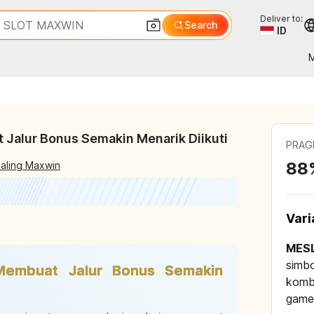
Deliver to:
 looking for?
 SLOT MAXWIN
Search
ID
 case
e 20 5g cover
ro max
Jalur Bonus Semakin Menarik Diikuti
PRAG
88
Paling Maxwin
Vari
MES
simbo
embuat Jalur Bonus Semakin
kombi
game 