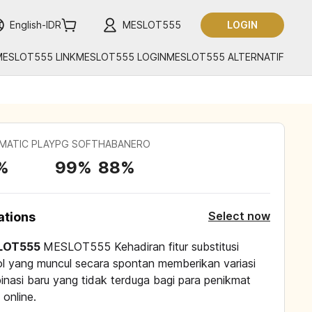
English-IDR
MESLOT555
LOGIN
MESLOT555 LINK
MESLOT555 LOGIN
MESLOT555 ALTERNATIF
MATIC PLAY
PG SOFT
HABANERO
%
99%
88%
Select now
ations
LOT555
MESLOT555 Kehadiran fitur substitusi
l yang muncul secara spontan memberikan variasi
nasi baru yang tidak terduga bagi para penikmat
online.