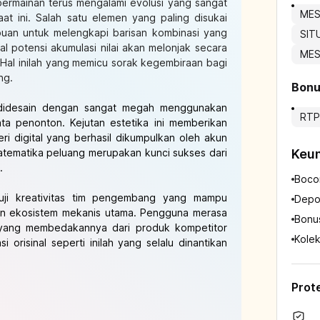
k permainan terus mengalami evolusi yang sangat
MES
t ini. Salah satu elemen yang paling disukai
puan untuk melengkapi barisan kombinasi yang
SIT
sal potensi akumulasi nilai akan melonjak secara
MES
 Hal inilah yang memicu sorak kegembiraan bagi
ng.
Bon
ya didesain dengan sangat megah menggunakan
RTP
ta penonton. Kejutan estetika ini memberikan
ri digital yang berhasil dikumpulkan oleh akun
matematika peluang merupakan kunci sukses dari
Keun
.
Bocor
muji kreativitas tim pengembang yang mampu
Depo
gan ekosistem mekanis utama. Pengguna merasa
Bonu
i yang membedakannya dari produk kompetitor
Kole
orisinal seperti inilah yang selalu dinantikan
Prot